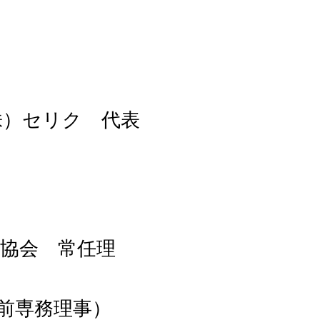
）
株）セリク 代表
協会 常任理
前専務理事）