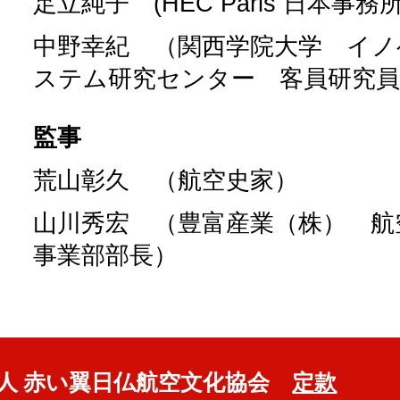
足立純子 (HEC Paris 日本事
中野幸紀 （関西学院大学 イノ
ステム研究センター 客員研究員
監事
荒山彰久 （航空史家）
山川秀宏 （豊富産業（株） 航
事業部部長）
人 赤い翼日仏航空文化協会
定款