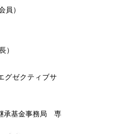
会員）
長）
Kエグゼクティブサ
継承基金事務局 専