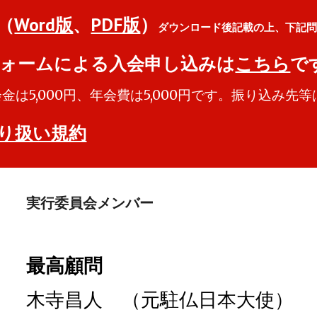
（
Word版
、
PDF版
）
ダウンロード後記載の上、下記
ォームによる入会申し込みは
こちら
で
金は5,000円、年会費は5,000円です。振り込み
り扱い規約
実行委員会メンバー
最高顧問
木寺昌人 （元駐仏日本大使）