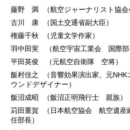
藤野 満
（航空ジャーナリスト協会
古川 康
（国土交通省副大臣）
権藤千秋
（児童文学作家）
羽中田実 （航空宇宙工業会 国際部
平田英俊 （元航空自衛隊 空将）
飯村佳之
（音響効果演出家、元NH
ウンドデザイナー）
飯沼成昭
（飯沼正明飛行士 親族）
苅田重賀
（日本航空協会 航空遺産
任部長）