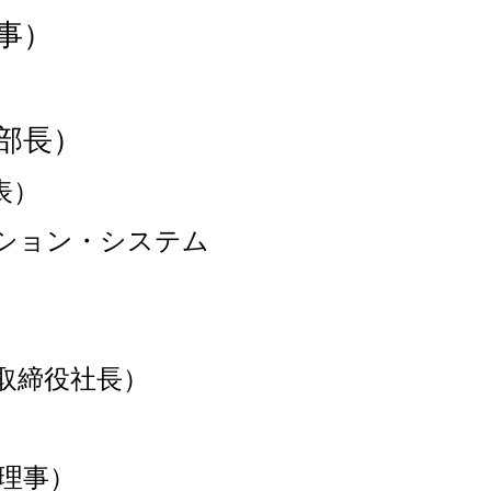
理事）
部長）
表）
ション・システム
取締役社長）
）
理事）