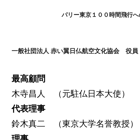
ip to main content
Skip to navigat
パリー東京１００時間飛行へ
一般社団法人 赤い翼日仏航空文化協会 役員（
最高顧問
木寺昌人 （元駐仏日本大使）
代表理事
鈴木真二 （東京大学名誉教授
理事