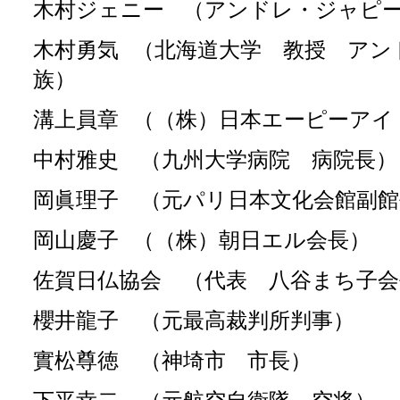
木村ジェニー
（アンドレ・ジャピ
木村勇気
（北海道大学 教授 アン
族）
溝上員章
（（株）日本エーピーアイ
中村雅史 （九州大学病院 病院長）
岡眞理子 （元パリ日本文化会館副館
岡山慶子
（（株）朝日エル会長）
佐賀日仏協会 （代表 八谷まち子会
櫻井龍子 （元最高裁判所判事）
實松尊徳 （神埼市 市長）