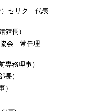
株）セリク 代表
館館長）
協会 常任理
前専務理事）
部長）
事）