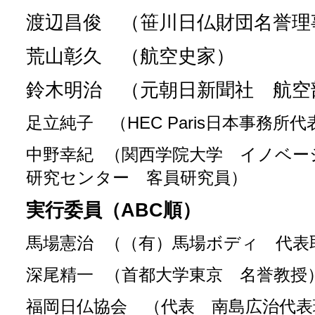
渡辺昌俊 （笹川日仏財団名誉
荒山彰久 （航空史家）
鈴木明治 （元朝日新聞社 航空
足立純子 （HEC Paris日本事務所代
中野幸紀
（関西学院大学 イノベー
研究センター 客員研究員）
実行委員（ABC順）
馬場憲治
（（有）馬場ボディ 代表
深尾精一
（首都大学東京 名誉教授
福岡日仏協会 （代表 南島広治代表