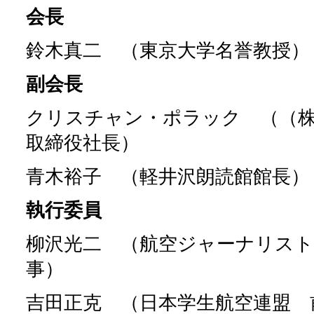
会長
鈴木真二 （東京大学名誉教授
副会長
クリスチャン・ポラック （（
取締役社長）
青木裕子 （軽井沢朗読館館長）
執行委員
柳沢光二 （航空ジャーナリスト
事）
吉田正克 （日本学生航空連盟 